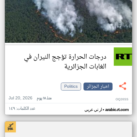
درجات الحرارة تؤجج النيران في
الغابات الجزائرية
اخبار الجزائر
Politics
Jul 20, 2026
منذ ١٨ يوم
OQ26SS
عدد الكلمات: ١٤٩
•
arabic.rt.com
ار تي عربي