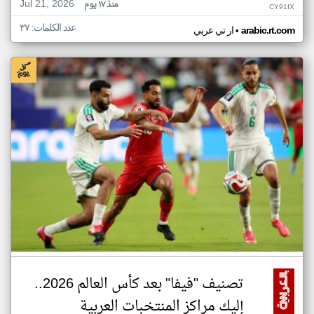
Jul 21, 2026
منذ ١٧ يوم
CY91IX
عدد الكلمات: ٣٧
•
arabic.rt.com
ار تي عربي
تصنيف "فيفا" بعد كأس العالم 2026..
إليك مراكز المنتخبات العربية