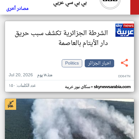
بي بي سي عربي
مصادر أخرى
الشرطة الجزائرية تكشف سبب حريق
دار الأيتام بالعاصمة
اخبار الجزائر
Politics
Jul 20, 2026
منذ ١٨ يوم
DD64TN
عدد الكلمات: ١٥٠
•
skynewsarabia.com
سكاي نيوز عربية