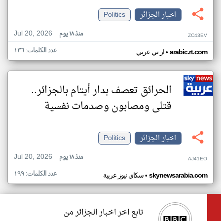
اخبار الجزائر
Politics
Jul 20, 2026
منذ ١٨ يوم
ZC43EV
عدد الكلمات: ١٣٦
•
arabic.rt.com
ار تي عربي
الحرائق تعصف بدار أيتام بالجزائر..
قتلى ومصابون وصدمات نفسية
اخبار الجزائر
Politics
Jul 20, 2026
منذ ١٨ يوم
AJ41EO
عدد الكلمات: ١٩٩
•
skynewsarabia.com
سكاي نيوز عربية
تابع اخر اخبار الجزائر من