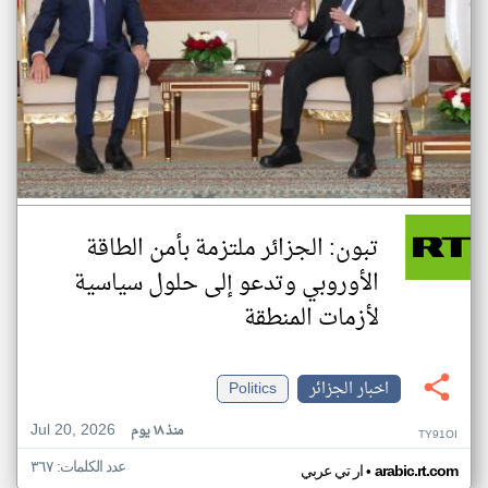
تبون: الجزائر ملتزمة بأمن الطاقة
الأوروبي وتدعو إلى حلول سياسية
لأزمات المنطقة
اخبار الجزائر
Politics
Jul 20, 2026
منذ ١٨ يوم
TY91OI
عدد الكلمات: ٣٦٧
•
arabic.rt.com
ار تي عربي