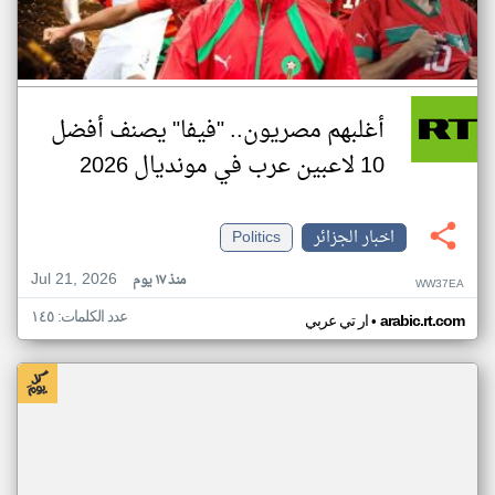
أغلبهم مصريون.. "فيفا" يصنف أفضل
10 لاعبين عرب في مونديال 2026
اخبار الجزائر
Politics
Jul 21, 2026
منذ ١٧ يوم
WW37EA
عدد الكلمات: ١٤٥
•
arabic.rt.com
ار تي عربي