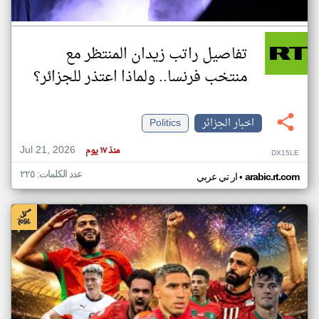
تفاصيل راتب زيدان المنتظر مع
منتخب فرنسا.. ولماذا اعتذر للجزائر؟
اخبار الجزائر
Politics
Jul 21, 2026
منذ ١٧ يوم
DX15LE
عدد الكلمات: ٢٢٥
•
arabic.rt.com
ار تي عربي