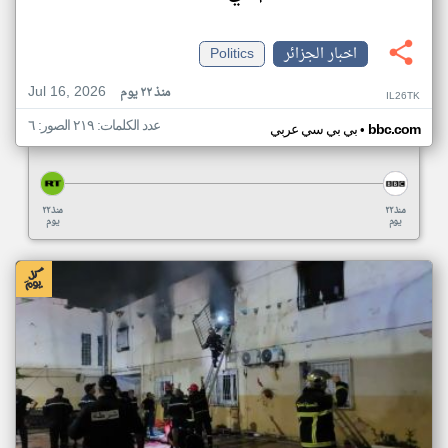
اخبار الجزائر
Politics
Jul 16, 2026
منذ ٢٢ يوم
IL26TK
عدد الكلمات: ٢١٩ الصور: ٦
•
bbc.com
بي بي سي عربي
منذ ٢٢
منذ ٢٢
يوم
يوم