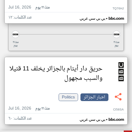
Jul 16, 2026
منذ ٢١ يوم
TQ76HJ
عدد الكلمات: ١٢
•
bbc.com
بي بي سي عربي
منذ ٢١
منذ ٢١
يوم
يوم
حريق دار أيتام بالجزائر يخلف 11 قتيلا
والسبب مجهول
اخبار الجزائر
Politics
Jul 16, 2026
منذ ٢١ يوم
CI58SA
عدد الكلمات: ٦٠
•
bbc.com
بي بي سي عربي