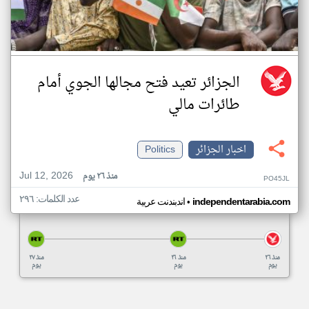
الجزائر تعيد فتح مجالها الجوي أمام
طائرات مالي
اخبار الجزائر
Politics
Jul 12, 2026
منذ ٢٦ يوم
PO45JL
عدد الكلمات: ٢٩٦
•
independentarabia.com
اندبندنت عربية
منذ ٢٦
منذ ٢٦
منذ ٢٧
يوم
يوم
يوم