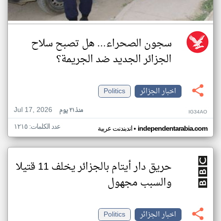
سجون الصحراء... هل تصبح سلاح
الجزائر الجديد ضد الجريمة؟
اخبار الجزائر
Politics
Jul 17, 2026
منذ ٢١ يوم
IG34AO
عدد الكلمات: ١٢١٥
•
independentarabia.com
اندبندنت عربية
حريق دار أيتام بالجزائر يخلف 11 قتيلا
والسبب مجهول
اخبار الجزائر
Politics