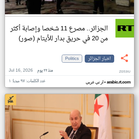
الجزائر.. مصرع 11 شخصا وإصابة أكثر
من 20 في حريق بدار للأيتام (صور)
اخبار الجزائر
Politics
Jul 16, 2026
منذ ٢٢ يوم
ZG53IU
عدد الكلمات: ٩٧ ميديا: ١
•
arabic.rt.com
ار تي عربي