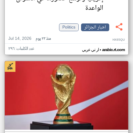
الواعدة
اخبار الجزائر
Politics
Jul 14, 2026
منذ ٢٣ يوم
HX65QU
عدد الكلمات: ٢٩٦
•
arabic.rt.com
ار تي عربي