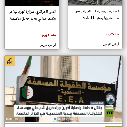
السفارة الروسية في الجزائر تعرب
الأمن الجزائري: شرارة كهربائية من
klyoum.com
عن تعازيها بمقتل 11 طفلا ...
مكيف هوائي وراء حريق مؤسسة
تغيير الدولة
...
تعبر
مصادر الأخبار من الجزائر
المقالات
الموجوده
منذ ٢٠ يوم
منذ ٢٠ يوم
اخبار الجزائر على مدار الساعة
هنا عن
وجهة
نظر
أهم اخبار الجزائر العاجلة والمباشرة
ار تي عربي
ار تي عربي
كاتبيها.