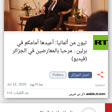
تبون من ألمانيا: أعيدها أمامكم في
برلين.. مرحبا بالمعارضين في الجزائر
(فيديو)
اخبار الجزائر
Politics
Jul 16, 2026
منذ ٢٢ يوم
UO26LF
عدد الكلمات: ٢١٨
•
arabic.rt.com
ار تي عربي