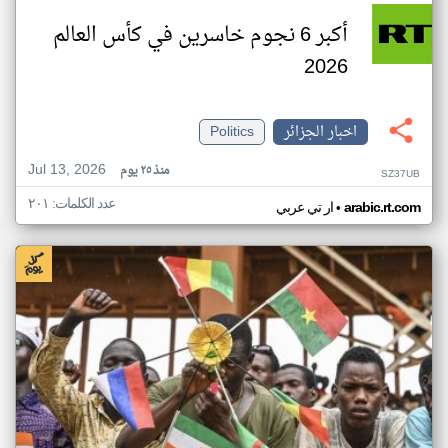
أكبر 6 نجوم خاسرين في كأس العالم
2026
اخبار الجزائر
Politics
Jul 13, 2026
منذ ٢٥ يوم
SZ37UB
عدد الكلمات: ٢٠١
•
arabic.rt.com
ار تي عربي