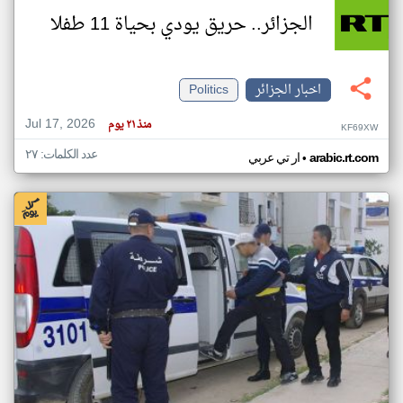
الجزائر.. حريق يودي بحياة 11 طفلا
اخبار الجزائر
Politics
Jul 17, 2026
منذ ٢١ يوم
KF69XW
عدد الكلمات: ٢٧
•
arabic.rt.com
ار تي عربي