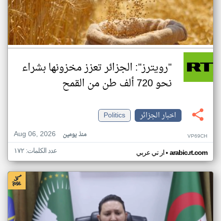
"رويترز": الجزائر تعزز مخزونها بشراء
نحو 720 ألف طن من القمح
اخبار الجزائر
Politics
Aug 06, 2026
منذ يومين
VP69CH
عدد الكلمات: ١٧٢
•
arabic.rt.com
ار تي عربي