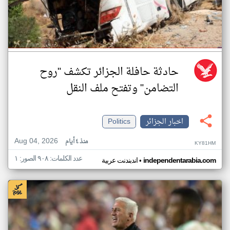
حادثة حافلة الجزائر تكشف "روح
التضامن" وتفتح ملف النقل
اخبار الجزائر
Politics
Aug 04, 2026
منذ ٤ أيام
KY81HM
عدد الكلمات: ٩٠٨ الصور: ١
•
independentarabia.com
اندبندنت عربية