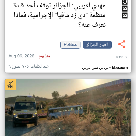
مهدي لعريبي: الجزائر توقف أحد قادة
منظمة "دي زد مافيا" الإجرامية، فماذا
نعرف عنه؟
اخبار الجزائر
Politics
Aug 06, 2026
منذ يوم
RJ38LX
عدد الكلمات: ٧٠٥ الصور: ٦
•
bbc.com
بي بي سي عربي