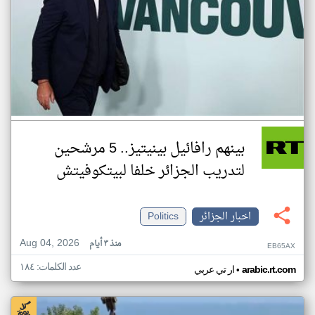
بينهم رافائيل بينيتيز.. 5 مرشحين
لتدريب الجزائر خلفا لبيتكوفيتش
اخبار الجزائر
Politics
Aug 04, 2026
منذ ٣ أيام
EB65AX
عدد الكلمات: ١٨٤
•
arabic.rt.com
ار تي عربي