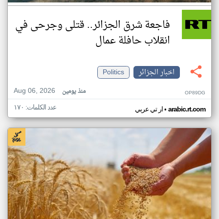
فاجعة شرق الجزائر.. قتلى وجرحى في
انقلاب حافلة عمال
اخبار الجزائر
Politics
Aug 06, 2026
منذ يومين
OP89DG
عدد الكلمات: ١٧٠
•
arabic.rt.com
ار تي عربي