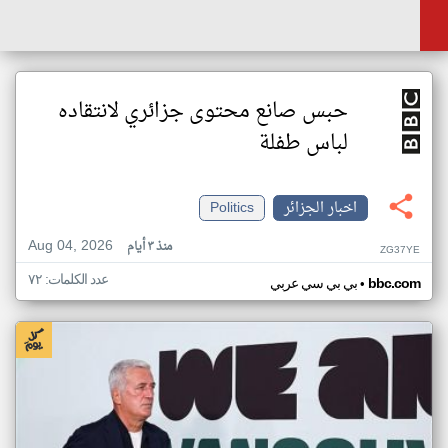
حبس صانع محتوى جزائري لانتقاده
لباس طفلة
اخبار الجزائر
Politics
Aug 04, 2026
منذ ٣ أيام
ZG37YE
عدد الكلمات: ٧٢
•
bbc.com
بي بي سي عربي