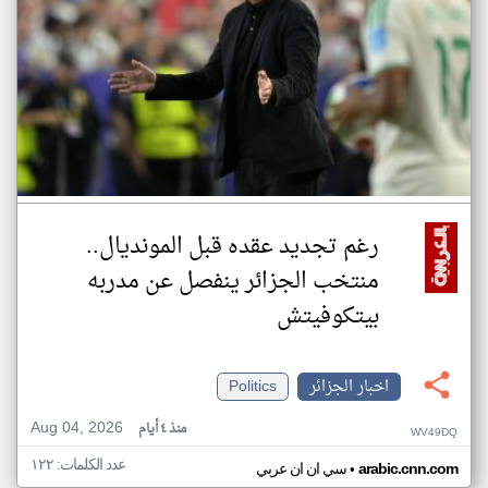
رغم تجديد عقده قبل المونديال..
منتخب الجزائر ينفصل عن مدربه
بيتكوفيتش
اخبار الجزائر
Politics
Aug 04, 2026
منذ ٤ أيام
WV49DQ
عدد الكلمات: ١٢٢
•
arabic.cnn.com
سي ان ان عربي