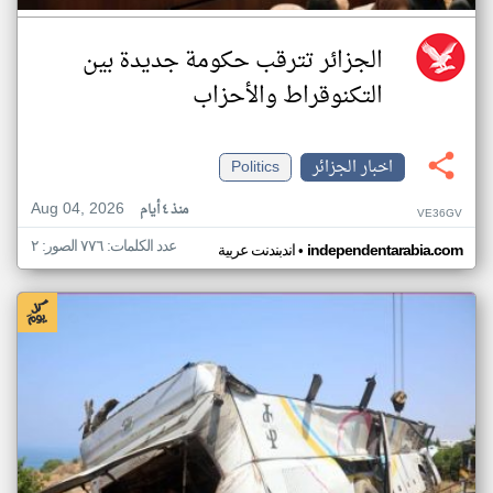
الجزائر تترقب حكومة جديدة بين
التكنوقراط والأحزاب
اخبار الجزائر
Politics
Aug 04, 2026
منذ ٤ أيام
VE36GV
عدد الكلمات: ٧٧٦ الصور: ٢
•
independentarabia.com
اندبندنت عربية