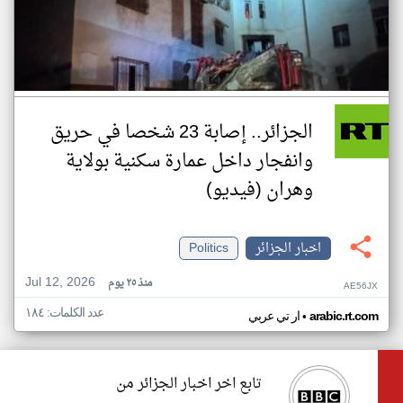
الجزائر.. إصابة 23 شخصا في حريق
وانفجار داخل عمارة سكنية بولاية
وهران (فيديو)
اخبار الجزائر
Politics
Jul 12, 2026
منذ ٢٥ يوم
AE56JX
عدد الكلمات: ١٨٤
•
arabic.rt.com
ار تي عربي
تابع اخر اخبار الجزائر من