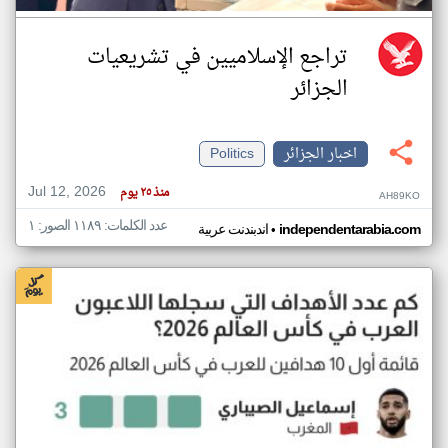
تراجع الإسلاميين في تشريعيات
الجزائر
اخبار الجزائر
Politics
Jul 12, 2026
منذ ٢٥ يوم
AH89KO
عدد الكلمات: ١١٨٩ الصور: ١
•
independentarabia.com
اندبندنت عربية