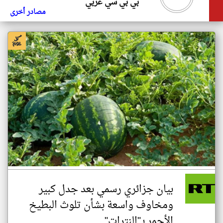
بي بي سي عربي
مصادر أخرى
بيان جزائري رسمي بعد جدل كبير
ومخاوف واسعة بشأن تلوث البطيخ
الأحمر بـ"النترات"