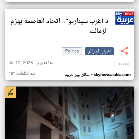
بـ"أغرب سيناريو".. اتحاد العاصمة يهزم
الزمالك
اخبار الجزائر
Politics
Jul 12, 2026
منذ ٢٥ يوم
TP79NL
عدد الكلمات: ١٥٢
•
skynewsarabia.com
سكاي نيوز عربية