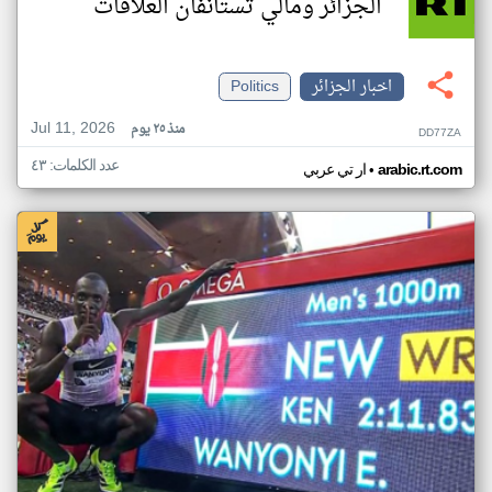
الجزائر ومالي تستأنفان العلاقات
اخبار الجزائر
Politics
Jul 11, 2026
منذ ٢٥ يوم
DD77ZA
عدد الكلمات: ٤٣
•
arabic.rt.com
ار تي عربي