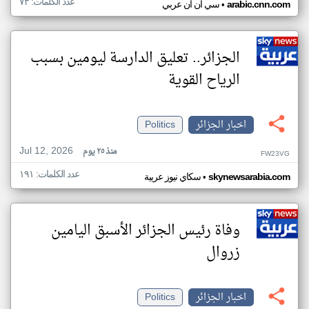
عدد الكلمات: ٧٣
•
arabic.cnn.com
سي ان ان عربي
الجزائر.. تعليق الدارسة ليومين بسبب
الرياح القوية
اخبار الجزائر
Politics
Jul 12, 2026
منذ ٢٥ يوم
FW23VG
عدد الكلمات: ١٩١
•
skynewsarabia.com
سكاي نيوز عربية
وفاة رئيس الجزائر الأسبق اليامين
زروال
اخبار الجزائر
Politics