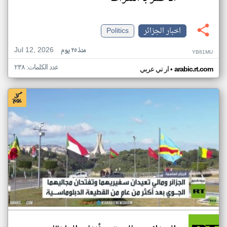
اخبار الجزائر
Politics
Jul 12, 2026
منذ ٢٥ يوم
YB81MU
عدد الكلمات: ٢٣٨
•
arabic.rt.com
ار تي عربي