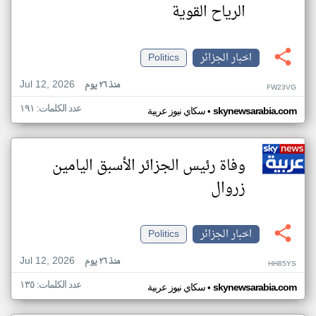
الرياح القوية
اخبار الجزائر
Politics
Jul 12, 2026
منذ ٢٦ يوم
FW23VG
عدد الكلمات: ١٩١
•
skynewsarabia.com
سكاي نيوز عربية
وفاة رئيس الجزائر الأسبق اليامين
زروال
اخبار الجزائر
Politics
Jul 12, 2026
منذ ٢٦ يوم
HH85YS
عدد الكلمات: ١٣٥
•
skynewsarabia.com
سكاي نيوز عربية