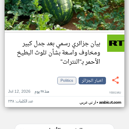
بيان جزائري رسمي بعد جدل كبير
ومخاوف واسعة بشأن تلوث البطيخ
الأحمر بـ"النترات"
اخبار الجزائر
Politics
Jul 12, 2026
منذ ٢٧ يوم
YB81MU
عدد الكلمات: ٢٣٨
•
arabic.rt.com
ار تي عربي