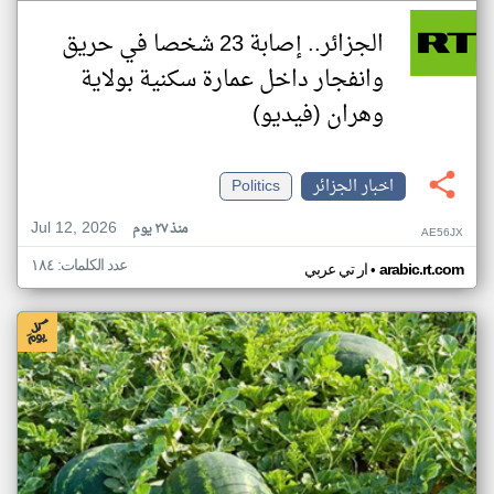
الجزائر.. إصابة 23 شخصا في حريق
وانفجار داخل عمارة سكنية بولاية
وهران (فيديو)
اخبار الجزائر
Politics
Jul 12, 2026
منذ ٢٧ يوم
AE56JX
عدد الكلمات: ١٨٤
•
arabic.rt.com
ار تي عربي