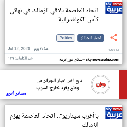
اتحاد العاصمة يلاقي الزمالك في نهائي
كأس الكونفدرالية
اخبار الجزائر
Politics
Jul 12, 2026
منذ ٢٧ يوم
HO07YZ
عدد الكلمات: ١٣٩
•
skynewsarabia.com
سكاي نيوز عربية
تابع اخر اخبار الجزائر من
وطن يغرد خارج السرب
مصادر أخرى
بـ"أغرب سيناريو".. اتحاد العاصمة يهزم
الزمالك