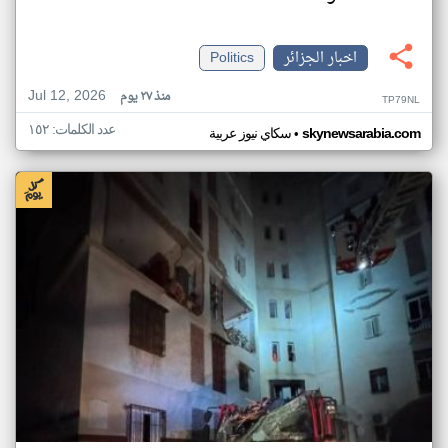
اخبار الجزائر
Politics
Jul 12, 2026
منذ ٢٧ يوم
TP79NL
عدد الكلمات: ١٥٢
•
skynewsarabia.com
سكاي نيوز عربية