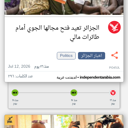
الجزائر تعيد فتح مجالها الجوي أمام
طائرات مالي
اخبار الجزائر
Politics
Jul 12, 2026
منذ ٢٦ يوم
PO45JL
عدد الكلمات: ٢٩٦
•
independentarabia.com
اندبندنت عربية
منذ ٢٦
منذ ٢٧
منذ ٢٨
يوم
يوم
يوم