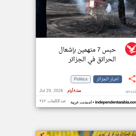
klyoum.com
تغيير الدولة
مصادر الأخبار من الجزائر
اخبار الجزائر على مدار الساعة
أهم اخبار الجزائر العاجلة والمباشرة
حبس 7 متهمين بإشعال
الحرائق في الجزائر
اخبار الجزائر
Politics
Jul 29, 2026
منذ ٨ أيام
WY10Z
عدد الكلمات: ٢٤٢
•
independentarabia.co
اندبندنت عربية
بار الجزائر من ار تي عربي