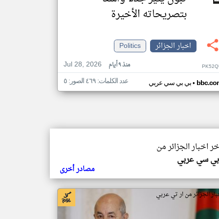
بتصريحاته الأخيرة
اخبار الجزائر
Politics
Jul 28, 2026
منذ ٩ أيام
PK52Q
عدد الكلمات: ٤٦٩ الصور: ٥
•
bbc.co
بي بي سي عربي
خر اخبار الجزائر من
بي سي عربي
مصادر أخرى
بار الجزائر من ار تي عربي