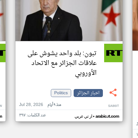
تبون: بلد واحد يشوش على
علاقات الجزائر مع الاتحاد
الأوروبي
اخبار الجزائر
Politics
Jul 28, 2026
منذ ٩ أيام
W
SA86IT
عدد الكلمات: ٣٩٧
•
arabic.rt.com
ار تي عربي
om