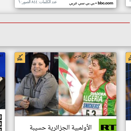
عدد الكلمات: ٨٤٤ الصور: ٦
•
bbc.com
بي بي سي عربي
اخبار الجزائر من ار تي عربي
اخ
الأولمبية الجزائرية حسيبة