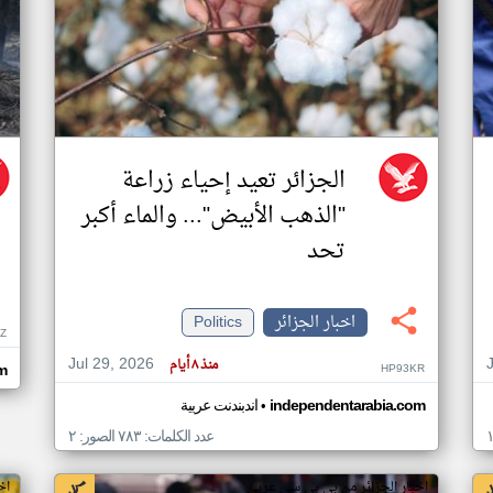
الجزائر تعيد إحياء زراعة
"الذهب الأبيض"... والماء أكبر
تحد
اخبار الجزائر
Politics
Z
Jul 29, 2026
منذ ٨ أيام
HP93KR
m
•
independentarabia.com
اندبندنت عربية
عدد الكلمات: ٧٨٣ الصور: ٢
اخبار الجزائر من بي بي سي عربي
اخ