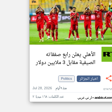
الأهلي يعلن رابع صفقاته
الصيفية مقابل 3 ملايين دولار
اخبار الجزائر
Politics
Jul 28, 2026
منذ ٩ أيام
ET47V
عدد الكلمات: ١٦٨ ميديا: ٢
•
arabic.rt.c
ار تي عربي