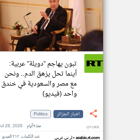
تبون يهاجم "دويلة" عربية:
أينما تحل يزهق الدم.. ونحن
مع مصر والسعودية في خندق
واحد (فيديو)
اخبار الجزائر
Politics
Jul 28, 2026
منذ ٩ أيام
QY13EE
عدد الكلمات: ٢١٢ الفيديو: ١
•
arabic.rt.com
ار تي عربي