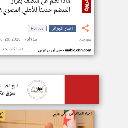
ماذا نعلم عن منصف بقرار
المنضم حديثاً للأهلي المصري؟
اخبار الجزائر
Politics
Jul 28, 2026
منذ ٩ أيام
OH59FH
عدد الكلمات: ١٠١
•
arabic.cnn.com
سي ان ان عربي
تابع اخر اخ
سوق عك
اخبار الجزائر من ار تي عربي