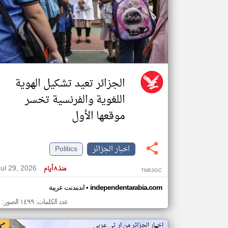
تعبر
المقالات
الموجوده
هنا عن
وجهة
نظر
الجزائر تعيد تشكيل الهوية
كاتبيها.
اللغوية والفرنسية تخسر
موقعها الأول
اخبار الجزائر
Politics
Jul 29, 2026
منذ ٨ أيام
TM63GC
•
independentarabia.com
اندبندنت عربية
عدد الكلمات: ١٤٩٩ الصور: ١
اخبار الجزائر من ار تي عربي