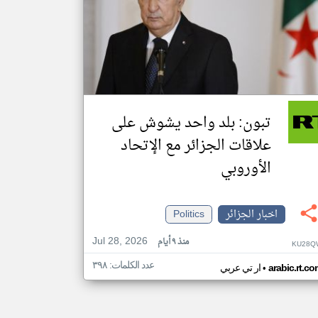
تبون: بلد واحد يشوش على
علاقات الجزائر مع الإتحاد
الأوروبي
اخبار الجزائر
Politics
Jul 28, 2026
منذ ٩ أيام
KU28Q
عدد الكلمات: ٣٩٨
•
arabic.rt.c
ار تي عربي