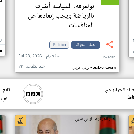
بولمرقة: السياسة أضرت
بالرياضة ويجب إبعادها عن
المنافسات
U
اخبار الجزائر
Politics
m
Jul 28, 2026
منذ ٩ أيام
DK76PE
عدد الكلمات: ٢٢٠
•
arabic.rt.com
ار تي عربي
بار الجزائر من
تابع ا
اظ
بي 
اخبار الجزائر من ار تي عربي
اخ