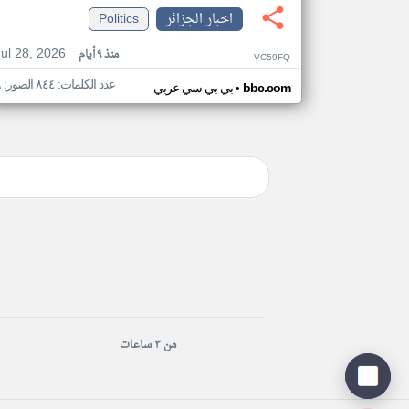
اخبار الجزائر
Politics
Jul 28, 2026
منذ ٩ أيام
VC59FQ
عدد الكلمات: ٨٤٤ الصور: ٦
•
bbc.com
بي بي سي عربي
من ٣ ساعات