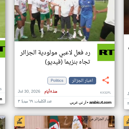
رد فعل لاعبي مولودية الجزائر
تجاه بنزيما (فيديو)
اخبار الجزائر
Politics
S
Jul 30, 2026
منذ ٨ أيام
KX32FL
om
عدد الكلمات: ٦٩ ميديا: ٣
•
arabic.rt.com
ار تي عربي
اخبار الجزائر من ار تي عربي
اخ