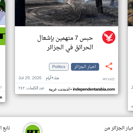
حبس 7 متهمين بإشعال
الحرائق في الجزائر
اخبار الجزائر
Politics
Jul 29, 2026
منذ ٩ أيام
WY10ZZ
O
عدد الكلمات: ٢٤٢
•
independentarabia.com
اندبندنت عربية
om
بار الجزائر من
تابع ا