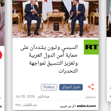
السيسي وتبون يشددان على
حماية أمن الدول العربية
وتعزيز التنسيق لمواجهة
التحديات
اخبار الجزائر
Politics
Jul 29, 2026
منذ ٨ أيام
DD65FO
C
عدد الكلمات: ٣٤٧
•
arabic.rt.com
ار تي عربي
m