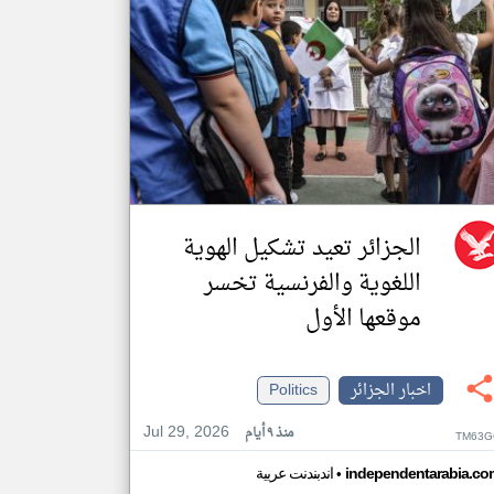
الجزائر تعيد تشكيل الهوية
اللغوية والفرنسية تخسر
موقعها الأول
اخبار الجزائر
Politics
Jul 29, 2026
منذ ٩ أيام
TM63G
•
independentarabia.co
اندبندنت عربية