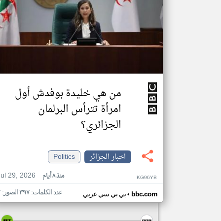
من هي خليدة بوفدش أول
امرأة تترأس البرلمان
الجزائري؟
اخبار الجزائر
Politics
Jul 29, 2026
منذ ٨ أيام
KG96YB
عدد الكلمات: ٣٩٧ الصور: ٧
•
bbc.com
بي بي سي عربي