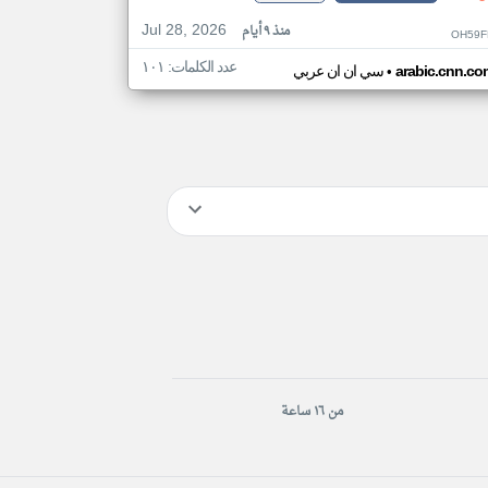
Jul 28, 2026
منذ ٩ أيام
OH59F
عدد الكلمات: ١٠١
•
arabic.cnn.co
سي ان ان عربي
من ١٦ ساعة