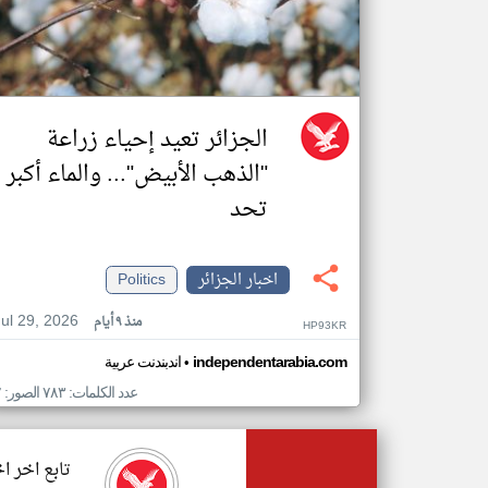
الجزائر تعيد إحياء زراعة
"الذهب الأبيض"... والماء أكبر
تحد
اخبار الجزائر
Politics
Jul 29, 2026
منذ ٩ أيام
HP93KR
•
independentarabia.com
اندبندنت عربية
عدد الكلمات: ٧٨٣ الصور: ٢
تابع اخر اخ