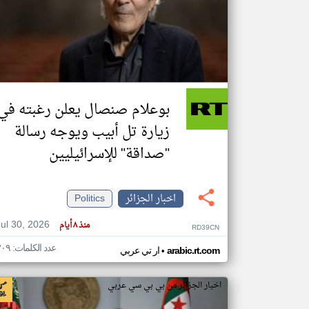
تعبر
المقالات
الموجوده
هنا عن
وجهة
بوعلام صنصال يعلن رغبته في
نظر
كاتبيها.
زيارة تل أبيب ويوجه رسالة
"صداقة" للإسرائيليين
اخبار الجزائر
Politics
Jul 30, 2026
منذ ٨ أيام
RD39CN
عدد الكلمات: ٣٠٩
•
arabic.rt.com
ار تي عربي
اخبار الجزائر من بي بي سي عربي