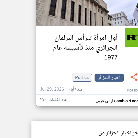
أول امرأة تترأس البرلمان
الجزائري منذ تأسيسه عام
1977
اخبار الجزائر
Politics
Jul 29, 2026
منذ ٩ أيام
KD23D
عدد الكلمات: ٢٧٠
•
arabic.rt.c
ار تي عربي
خر اخبار الجزائر من