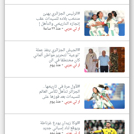
#الرئيس الجزائري يهنئ
منتخب بلاده للسيدات عقب
إنجازه التاريخي والتأهل إ
-
ار تي عربي
منذ ٢٢ ساعة
#الجيش الجزائري ينفذ عملة
"نوعية" لتحرير مواطن ألماني
كان مختطفا في الن
-
ار تي عربي
منذ يوم
#لأول مرة في تاريخها..
الجزائر تتأهل لكأس العالم
للسيدات بعد فوزها على
-
ار تي عربي
منذ يوم
#لوكا زيدان يودع غرناطة
ويوقع لناد إسباني جديد
-
ار تي عربي
منذ يوم