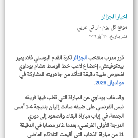
و
العن
الا
للمق
اخبار الجزائر
موقع كل يوم -
ار تي عربي
نشر بتاريخ: ٣٠ أيار ٢٠٢٦
klyoum.com
قرر مدرب منتخب
الجزائر
لكرة القدم البوسني فلاديمير
بيتكوفيتش، إخضاع لاعب خط الوسط هشام بوداوي
لفحوص طبية دقيقة للتأكد من جاهزيته للمشاركة في
مونديال 2026
.
وقد غاب بوداوي عن المباراة التي تغلب فيها فريقه
نيس الفرنسي على ضيفه سانت إتيان بنتيجة 4-1 أمس
الجمعة، في إياب مباراة البقاء والصعود إلى دوري
الدرجة الأولى الفرنسي، بعدما غادر مصابا في الدقيقة
11 من مباراة الذهاب التي أقيمت الثلاثاء الماضي