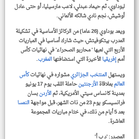
لبوداوي، ثم حيماد عبدلي، لاعب مارسيليا، أو حتى عادل
أوشيش، نجم نادي شالكه الألماني.
ويعد بوداوي (26 عاما) من الركائز الأساسية في تشكيلة
المدرب بيتكوفيتش، حيث شارك أساسيا في المباريات
الأربع التي لعبها ' محاربو الصحراء' في نهائيات كأس
أمم
إفريقيا
الأخيرة التي استضافتها
المغرب
.
ويستهل
المنتخب الجزائري
مشواره في نهائيات
كأس
العالم
بملاقاة
الأرجنتين
حاملة اللقب يوم 17 يونيو
بمدينة كانساس سيتي الأمريكية، ثم
الأردن
بسان
فرانسيسكو يوم 23 من ذات الشهر، قبل مواجهة
النمسا
بعد 5 أيام من ذلك، في ختام مباريات المجموعة
العاشرة.
المصدر: 'د ب أ'