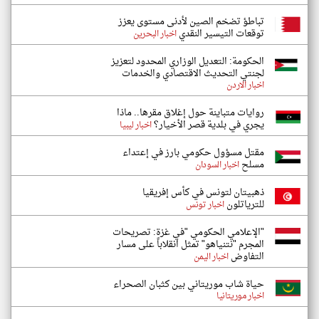
تباطؤ تضخم الصين لأدنى مستوى يعزز
توقعات التيسير النقدي
اخبار البحرين
الحكومة: التعديل الوزاري المحدود لتعزيز
لجنتي التحديث الاقتصادي والخدمات
اخبار الاردن
روايات متباينة حول إغلاق مقرها.. ماذا
يجري في بلدية قصر الأخيار؟
اخبار ليبيا
مقتل مسؤول حكومي بارز في إعتداء
مسلح
اخبار السودان
ذهبيتان لتونس في كأس إفريقيا
للترياتلون
اخبار تونس
"الإعلامي الحكومي "في غزة: تصريحات
المجرم "نتنياهو" تمثل انقلاباً على مسار
التفاوض
اخبار اليمن
حياة شاب موريتاني بين كثبان الصحراء
اخبار موريتانيا