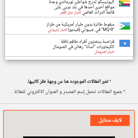
اليونيسكو تدرج شواطئ نورماندي وعدة
مواقع أخرى أحدها في بلد عربي على
قائمة التراث العالمي
اخبار جزر القمر
سقوط طائرة بدون طيار أمريكية من طراز
"MQ-9" في جيبوتي (فيديو)
اخبار جيبوتي
قراصنة يتخذون أفراد طاقم ناقلة
الكيماويات "أسانا" رهائن في الصومال
اخبار الصومال
*
تعبر المقالات الموجوده هنا عن وجهة نظر كاتبيها.
* جميع المقالات تحمل إسم المصدر و العنوان الاكتروني للمقالة.
لايف ستايل