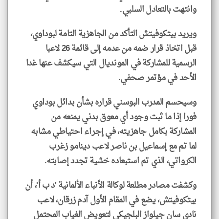
وانتهت بالتعادل السلبي.
ويريد بيتكوفيتش التأكد من الجاهزية التامة لبوداوي،
قبل اتخاذ قرار ضمه من عدمه إلى قائمة 26 لاعبا
الرسمية للمشاركة في المونديال التي سيكشف عنها غدا
الأحد في مؤتمر صحفي.
وسيحسم المدرب البوسني قراره بشأن بدائل بوداوي
فورا إذا ما ثبت وجود أي معوق بدني يمنعه من
المشاركة بكامل جاهزيته، في إجراء احتياطي مشابه
لما تم مع إسماعيل بن ناصر لاعب دينامو زغرب
الكرواتي، الذي تم استبعاده خشية تجدد إصابته.
وكشفت مصادر مطلعة لوكالة الأنباء الألمانية 'د ب أ'، أن
بيتكوفيتش، يضع في المقام الأول آدم زرقان، لاعب
نادي سان جيلواز البلجيكي لتعويض الغياب المحتمل