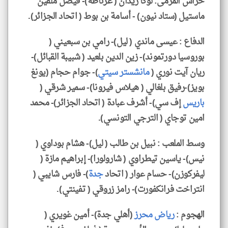
حراس المرمى: لوكا زيدان ( غرناطة)- فيصل ملفين
ماستيل (ستاد نيون) - أسامة بن بوط ( اتحاد الجزائر).
الدفاع : عيسى ماندي ( ليل)- رامي بن سبعيني (
بوروسيا دورتموند)- زين الدين بلعيد ( شبيبة القبائل)-
ريان آيت نوري (
مانشستر سيتي
)- جوام حجام (يونغ
بويز)-رفيق بلغالي ( هيلاس فيرونا)- سمير شرقي (
باريس
إف سي)- أشرف عبادة ( اتحاد الجزائر)- محمد
امين توجاي ( الترجي التونسي).
وسط الملعب : نبيل بن طالب ( ليل)- هشام بوداوي (
نيس)- ياسين تيطراوي ( شارولورا)- إبراهيم مازة (
ليفركوزن)- حسام عوار ( اتحاد
جدة
)- فارس شايبي (
انتراخت فرانكفورت)- رامز زروقي ( تفينتي).
الهجوم :
رياض محرز
(أهلي جدة)- أمين غويري (