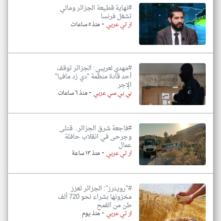
#نهاية قطيعة الجزائر ومالي
تشغل فرنسا
-
ار تي عربي
منذ ٥ ساعات
#مهدي لعريبي: الجزائر توقف
أحد قادة منظمة "دي زد مافيا"
الإجر
-
بي بي سي عربي
منذ ٦ ساعات
#فاجعة شرق الجزائر.. قتلى
وجرحى في انقلاب حافلة
عمال
-
ار تي عربي
منذ ١٣ ساعة
#"رويترز": الجزائر تعزز
مخزونها بشراء نحو 720 ألف
طن من القمح
-
ار تي عربي
منذ يوم