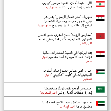
اللواء عبدالله كرّم العميد موسى كرنيب
لمناسبة إحالته إلى التّقاعد
اخبار لبنان
سوريا.. "منبر أنصار الرسول" يعلن عن
تبني تفجير جرمانا وحصيلة الضحايا
ترتفع إلى 16 بين قتيل وجريح
اخبار سوريا
"مدارس الريادة” تضع المغرب ضمن أفضل
التجارب التعليمية الأكثر فعالية في العالم
اخبار المغرب
بعد تبرئتها في قضية المخدرات.. داليا
فؤاد: أخطأت مرة ولا أحد معصوم
اخبار
مصر
خبر : رامي عياش يعيد إحياء أسلوب
السبعينيات في كليب "عذّبيني"
اخبار
فلسطين
خيسوس أرويو يقود فريقًا متخصصًا
لإدارة صفقات أندية روشن
اخبار السعودية
خام برنت يقفز بنحو 5% مع خطة إدارة
مضيق هرمز
اخبار الإمارات