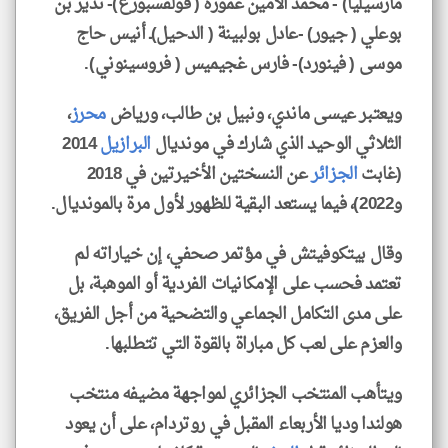
مارسيليا) - محمد الأمين عمورة ( فولفسبورغ)- نذير بن
بوعلي ( جيور) -عادل بولبينة ( الدحيل)ـ أنيس حاج
موسى ( فينورد)- فارس غجيميس ( فروسينوني).
ويعتبر عيسى ماندي، ونبيل بن طالب، ورياض
محرز
،
الثلاثي الوحيد الذي شارك في مونديال
البرازيل
2014
(غابت
الجزائر
عن النسختين الأخيرتين في 2018
و2022)، فيما يستعد البقية للظهور لأول مرة بالمونديال.
وقال بيتكوفيتش في مؤتمر صحفي، إن خياراته لم
تعتمد فحسب على الإمكانيات الفردية أو الموهبة، بل
على مدى التكامل الجماعي والتضحية من أجل الفريق،
والعزم على لعب كل مباراة بالقوة التي تتطلبها.
ويتأهب المنتخب الجزائري لمواجهة مضيفه منتخب
هولندا وديا الأربعاء المقبل في روتردام، على أن يعود