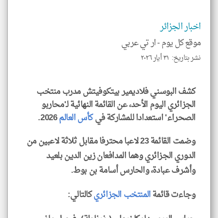
و
العن
الا
للمق
اخبار الجزائر
موقع كل يوم -
ار تي عربي
نشر بتاريخ: ٣١ أيار ٢٠٢٦
klyoum.com
كشف البوسني فلاديمير بيتكوفيتش مدرب منتخب
الجزائري اليوم الأحد، عن القائمة النهائية لـ'محاربو
الصحراء' استعدادا للمشاركة في
كأس العالم
2026.
وضمت القائمة 23 لاعبا محترفا مقابل ثلاثة لاعبين من
الدوري الجزائري وهما المدافعان زين الدين بلعيد
وأشرف عبادة، والحارس أسامة بن بوط.
وجاءت قائمة
المنتخب الجزائري
كالتالي: