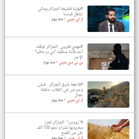
#نهاية قطيعة الجزائر ومالي
تشغل فرنسا
-
ار تي عربي
منذ يوم
#مهدي لعريبي: الجزائر توقف
أحد قادة منظمة "دي زد مافيا"
الإجر
-
بي بي سي عربي
منذ يوم
#فاجعة شرق الجزائر.. قتلى
وجرحى في انقلاب حافلة
عمال
-
ار تي عربي
منذ يوم
#"رويترز": الجزائر تعزز
مخزونها بشراء نحو 720 ألف
طن من القمح
-
ار تي عربي
منذ يوم