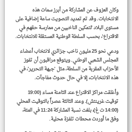
وكان العزوف عن المشاركة من أبرز سمات هذه
الانتخابات. وقد تم تمديد التصويت ساعة إضافية على
مستوى البلاد 'لتمكين الناخبين من ممارسة حقهم في
الاقتراع'، بحسب السلطة الوطنية المستقلة للانتخابات.
ودعي نحو 25 مليون ناخب جزائري لانتخاب أعضاء
المجلس الشعبي الوطني. ويتوقع مراقبون أن تفوز
الأحزاب المقربة من السلطة، مثل 'جبهة التحرير'، في
هذه الانتخابات، إلا في حال حدوث مفاجآت.
وأغلقت مراكز الاقتراع عند الثامنة مساء (19:00
توقيت غرينتش). وعند الثالثة عصراً بالتوقيت المحلي
(14:00 ت غ)، بلغت نسبة المشاركة 11:24 في المئة،
وفق ما أوردت محطات تلفزة محلية.