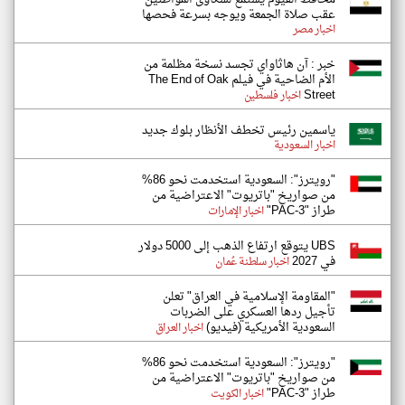
عقب صلاة الجمعة ويوجه بسرعة فحصها
اخبار مصر
خبر : آن هاثاواي تجسد نسخة مظلمة من
الأم الضاحية في فيلم The End of Oak
Street
اخبار فلسطين
ياسمين رئيس تخطف الأنظار بلوك جديد
اخبار السعودية
"رويترز": السعودية استخدمت نحو 86%
من صواريخ "باتريوت" الاعتراضية من
طراز "PAC-3"
اخبار الإمارات
UBS يتوقع ارتفاع الذهب إلى 5000 دولار
في 2027
اخبار سلطنة عُمان
"المقاومة الإسلامية في العراق" تعلن
تأجيل ردها العسكري على الضربات
السعودية الأمريكية (فيديو)
اخبار العراق
"رويترز": السعودية استخدمت نحو 86%
من صواريخ "باتريوت" الاعتراضية من
طراز "PAC-3"
اخبار الكويت