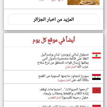
المزيد من اخبار الجزائر
أيضاً في موقع كل يوم
مسؤول لبناني لرويترز: لبنان وإسرائيل
اتفقا على ‌قائمة مختصرة بالدول التي
يمكنها إرسال قوات للتحقق من نزع سلاح
حزب الله
اخبار لبنان
سوريا تتجاوز حاجتها السنوية من القمح
بـ150 ألف طن
اخبار سوريا
“ارحموا الحيوانات”.. احتجاجات لوقف
إبادة الكلاب والقطط ومطالب بإيجاد
حلول رحيمة (فيديو)
اخبار المغرب
محافظ الفيوم يستمع لشكاوى المواطنين