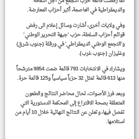
كما رفضت قائمة حزب التجمع من أجل الثقافة
والديمقراطية في العاصمة، أكبر أحزاب المعارضة.
وفي ولايات أخرى، أشارت وسائل إعلام الى رفض
قوائم أحزاب السلطة، حزب 'جبهة التحرير الوطني'
و'التجمع الوطني الديمقراطي' في ورقلة (جنوب شرق)
وغليزان (جنوب غرب).
ويشارك في الانتخابات 793 قائمة ضمت 9854 مترشحاً
منها 613 قائمة تمثل 32 حزباً سياسياً و125 قائمة حرة.
وبعد فرز الأصوات، تحال محاضر النتائج والطعون
المتعلقة بصحة الاقتراع إلى المحكمة الدستورية التي
تفصل فيها، وتعلن عن النتائج النهائية خلال 10 أيام من
استلامها.