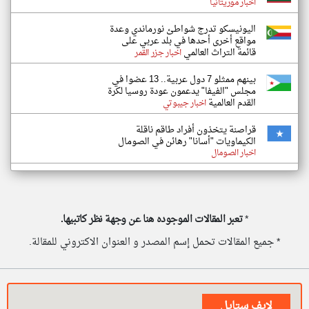
اخبار موريتانيا
اليونيسكو تدرج شواطئ نورماندي وعدة
مواقع أخرى أحدها في بلد عربي على
قائمة التراث العالمي
اخبار جزر القمر
بينهم ممثلو 7 دول عربية.. 13 عضوا في
مجلس "الفيفا" يدعمون عودة روسيا لكرة
القدم العالمية
اخبار جيبوتي
قراصنة يتخذون أفراد طاقم ناقلة
الكيماويات "أسانا" رهائن في الصومال
اخبار الصومال
*
تعبر المقالات الموجوده هنا عن وجهة نظر كاتبيها.
* جميع المقالات تحمل إسم المصدر و العنوان الاكتروني للمقالة.
لايف ستايل