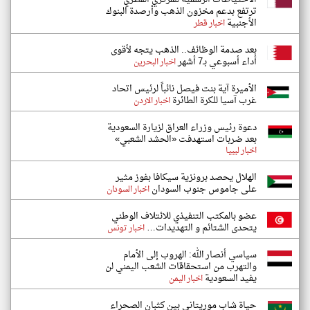
ترتفع بدعم مخزون الذهب وأرصدة البنوك
الأجنبية
اخبار قطر
بعد صدمة الوظائف.. الذهب يتجه لأقوى
أداء أسبوعي بـ7 أشهر
اخبار البحرين
الأميرة آية بنت فيصل نائباً لرئيس اتحاد
غرب آسيا للكرة الطائرة
اخبار الاردن
دعوة رئيس وزراء العراق لزيارة السعودية
بعد ضربات استهدفت «الحشد الشعبي»
اخبار ليبيا
الهلال يحصد برونزية سيكافا بفوز مثير
على جاموس جنوب السودان
اخبار السودان
عضو بالمكتب التنفيذي للائتلاف الوطني
يتحدى الشتائم و التهديدات…
اخبار تونس
سياسي أنصار الله: الهروب إلى الأمام
والتهرب من استحقاقات الشعب اليمني لن
يفيد السعودية
اخبار اليمن
حياة شاب موريتاني بين كثبان الصحراء