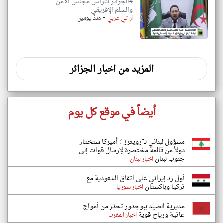
#الجزائر تترأس مجلس الأمن
والسلم الإفريقي
-
ار تي عربي
منذ يومين
المزيد من اخبار الجزائر
أيضاً في موقع كل يوم
مسؤول لبناني لـ"رويترز": أميركا ستختار
دولاً من قائمة مختصرة لإرسال قوات إلى
جنوب لبنان
اخبار لبنان
أول رد إيراني على اتفاق السعودية مع
تركيا وباكستان
اخبار سوريا
مديرية الصيد ببوجدور تحذر من أمواج
عاتية ورياح قوية
اخبار المغرب