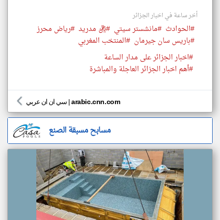
أخر ساعة في اخبار الجزائر
#الحوادث
#مانشستر سيتي
#ريال مدريد
#رياض محرز
#باريس سان جيرمان
#المنتخب المغربي
#اخبار الجزائر على مدار الساعة
#أهم اخبار الجزائر العاجلة والمباشرة
arabic.cnn.com
|
سي ان ان عربي
مسابح مسبقة الصنع