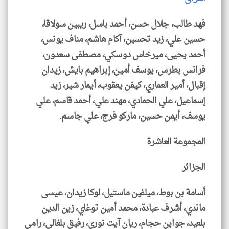
فهد طالب، جلال حسن، أحمد باسل، ريبين سولاقا،
حسين علي، زيد تحسين، آكام هاشم، مناف يونس،
أحمد يحيى، ميرخاس دوسكي، مصطفى سعدون،
فرانس بطرس، يوسف أمين، إبراهيم بايش، زيدان
إقبال، أمير العماري، كيفن يعقوب، أيمار شير، زيد
إسماعيل، علي الحمادي، مهند علي، أحمد قاسم، علي
يوسف، أيمن حسين، ماركو فرج، علي جاسم.
المجموعة العاشرة
الجزائر
أسامة بن بوط، ميلفين ماستيل، لوكا زيدان، عيسى
ماندي، أشرف عبادة، محمد أمين توغاي، زين الدين
بلعيد، جواين حجام، ريان آيت نوري، رفيق بلغالي، رامي