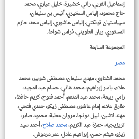
إسماعيل الغربي، راني خضيرة، خليل عياري، محمد
حاج محمود، إلياس السخيري، أنيس بن سليمان،
سيباستيان تونكتي، إلياس عاشوري، إلياس سعد، حازم
المستوري، ريان العلويني، فراس شواط.
المجموعة السابعة
مصر
محمد الشناوي، مهدي سليمان، مصطفى شوبير، محمد
علاء، ياسر إبراهيم، محمد هاني، حسام عبد المجيد،
رامي ربيعة، محمد عبد المنعم، أحمد فتوح، كريم حافظ،
طارق علاء، إمام عاشور، مصطفى زيكو، حمدي فتحي،
مهند لاشين، نبيل دونجا، مروان عطية، محمود صابر،
تريزيجيه، حمزة عبد الكريم،
محمد صلاح
، أحمد سيد
زيزو، هيثم حسن، إبراهيم عادل، عمر مرموش.