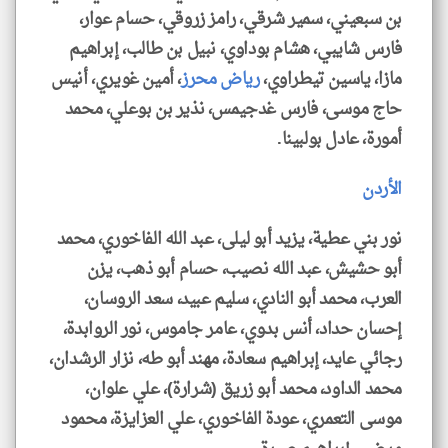
بن سبعيني، سمير شرقي، رامز زروقي، حسام عوار،
فارس شايبي، هشام بوداوي، نبيل بن طالب، إبراهيم
مازا، ياسين تيطراوي،
رياض محرز
، أمين غويري، أنيس
حاج موسى، فارس غدجيمس، نذير بن بوعلي، محمد
أمورة، عادل بولبينا.
الأردن
نور بني عطية، يزيد أبو ليلى، عبد الله الفاخوري، محمد
أبو حشيش، عبد الله نصيب، حسام أبو ذهب، يزن
العرب، محمد أبو النادي، سليم عبيد، سعد الروسان،
إحسان حداد، أنس بدوي، عامر جاموس، نور الروابدة،
رجائي عايد، إبراهيم سعادة، مهند أبو طه، نزار الرشدان،
محمد الداود، محمد أبو زريق (شرارة)، علي علوان،
موسى التعمري، عودة الفاخوري، علي العزايزة، محمود