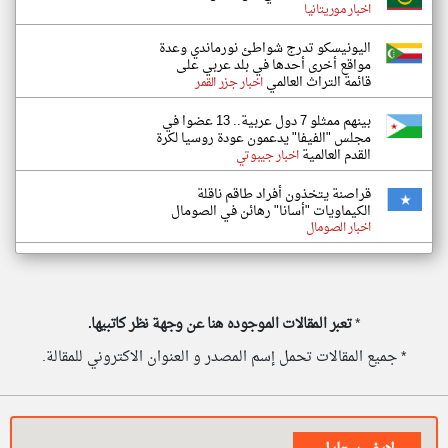
اخبار موريتانيا
اليونيسكو تدرج شواطئ نورماندي وعدة
مواقع أخرى أحدها في بلد عربي على
قائمة التراث العالمي
اخبار جزر القمر
بينهم ممثلو 7 دول عربية.. 13 عضوا في
مجلس "الفيفا" يدعمون عودة روسيا لكرة
القدم العالمية
اخبار جيبوتي
قراصنة يتخذون أفراد طاقم ناقلة
الكيماويات "أسانا" رهائن في الصومال
اخبار الصومال
*
تعبر المقالات الموجوده هنا عن وجهة نظر كاتبيها.
* جميع المقالات تحمل إسم المصدر و العنوان الاكتروني للمقالة.