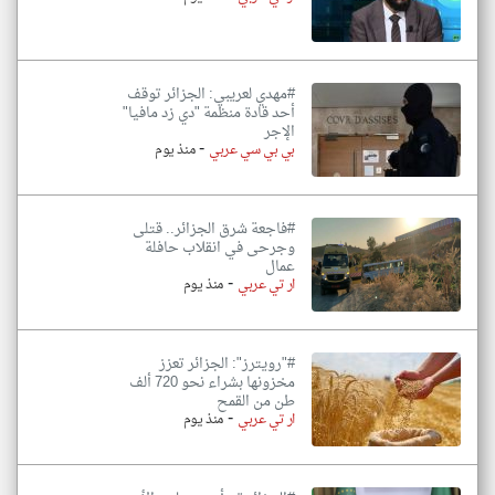
#مهدي لعريبي: الجزائر توقف
أحد قادة منظمة "دي زد مافيا"
الإجر
-
بي بي سي عربي
منذ يوم
#فاجعة شرق الجزائر.. قتلى
وجرحى في انقلاب حافلة
عمال
-
ار تي عربي
منذ يوم
#"رويترز": الجزائر تعزز
مخزونها بشراء نحو 720 ألف
طن من القمح
-
ار تي عربي
منذ يوم