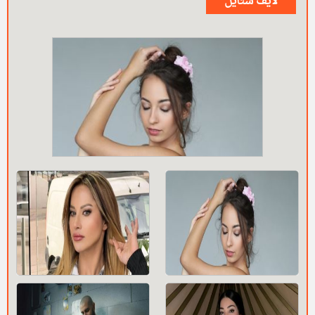
لايف ستايل