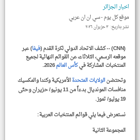
الا
اخبار الجزائر
للمق
موقع كل يوم -
سي ان ان عربي
نشر بتاريخ: ٣ حزيران ٢٠٢٦
klyoum.com
(CNN) -- كشف الاتحاد الدولي لكرة القدم (
فيفا
) عبر
موقعه الرسمي، الثلاثاء، عن القوائم النهائية لجميع
المنتخبات المشاركة في
كأس العالم
2026.
وتحتضن
الولايات المتحدة
الأمريكية وكندا والمكسيك
منافسات المونديال بدءاً من 11 يونيو/ حزيران وحتّى
19 يوليو/ تموز.
نستعرض فيما يلي قوائم المنتخبات العربية:
المجموعة الثانية