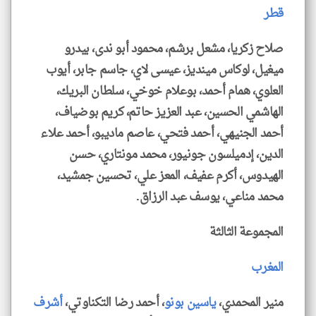
قطر
صلاح زكريا، مشعل برشم، محمود أبو ندى، بيدرو
ميغيل، لوكاس مينديز، عيسى لاي، جاسم جابر، أيوب
العلوي، همام أحمد، بوعلام خوخي، سلطان البريك،
الهاشمي الحسين، عبد العزيز حاتم، كريم بوضياف،
أحمد الجنيهي، أحمد فتحي، عاصم ماديبو، أحمد علاء
الدين، إدميلسون جونيور، محمد مونتاري، حسن
الهيدوس، أكرم عفيف، المعز علي، تحسين جمشيد،
محمد مناعي، يوسف عبد الرزاق.
المجموعة الثالثة
المغرب
منير المحمدي،
ياسين بونو
، أحمد رضا التكناوتي،
أشرف